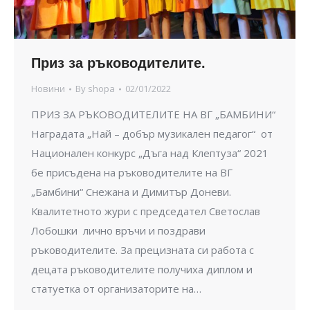
Приз за ръководителите.
Новини
By
shopa
02/01/2022
ПРИЗ ЗА РЪКОВОДИТЕЛИТЕ НА ВГ „БАМБИНИ“
Наградата „Най – добър музикален педагог“ от
Национален конкурс „Дъга над Клептуза“ 2021
бе присъдена на ръководителите на ВГ
„Бамбини“ Снежана и Димитър Доневи.
Квалитетното жури с председател Светослав
Лобошки лично връчи и поздрави
ръководителите. За прецизната си работа с
децата ръководителите получиха диплом и
статуетка от организаторите на…