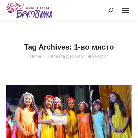
Search:
Tag Archives:
1-во място
Home
Entries tagged with "1-во място"
You are here: